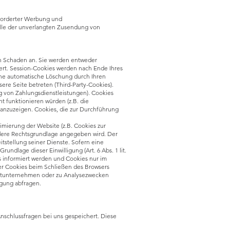
eforderter Werbung und
Falle der unverlangten Zusendung von
en Schaden an. Sie werden entweder
ert. Session-Cookies werden nach Ende Ihres
ine automatische Löschung durch Ihren
re Seite betreten (Third-Party-Cookies).
g von Zahlungsdienstleistungen). Cookies
 funktionieren würden (z.B. die
anzuzeigen. Cookies, die zur Durchführung
imierung der Website (z.B. Cookies zur
ndere Rechtsgrundlage angegeben wird. Der
itstellung seiner Dienste. Sofern eine
ndlage dieser Einwilligung (Art. 6 Abs. 1 lit.
es informiert werden und Cookies nur im
der Cookies beim Schließen des Browsers
Drittunternehmen oder zu Analysezwecken
igung abfragen.
nschlussfragen bei uns gespeichert. Diese