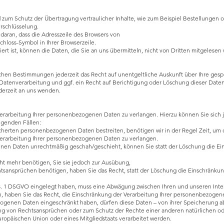
 zum Schutz der Übertragung vertraulicher Inhalte, wie zum Beispiel Bestellungen od
rschlüsselung.
daran, dass die Adresszeile des Browsers von
Schloss-Symbol in Ihrer Browserzeile.
ert ist, können die Daten, die Sie an uns übermitteln, nicht von Dritten mitgelesen
chen Bestimmungen jederzeit das Recht auf unentgeltliche Auskunft über Ihre ge
atenverarbeitung und ggf. ein Recht auf Berichtigung oder Löschung dieser Date
erzeit an uns wenden.
Verarbeitung Ihrer personenbezogenen Daten zu verlangen. Hierzu können Sie sich 
lgenden Fällen:
icherten personenbezogenen Daten bestreiten, benötigen wir in der Regel Zeit, um 
Verarbeitung Ihrer personenbezogenen Daten zu verlangen.
nen Daten unrechtmäßig geschah/geschieht, können Sie statt der Löschung die Ei
t mehr benötigen, Sie sie jedoch zur Ausübung,
sansprüchen benötigen, haben Sie das Recht, statt der Löschung die Einschränku
bs. 1 DSGVO eingelegt haben, muss eine Abwägung zwischen Ihren und unseren In
en, haben Sie das Recht, die Einschränkung der Verarbeitung Ihrer personenbezogen
ogenen Daten eingeschränkt haben, dürfen diese Daten – von ihrer Speicherung abg
 von Rechtsansprüchen oder zum Schutz der Rechte einer anderen natürlichen ode
uropäischen Union oder eines Mitgliedstaats verarbeitet werden.