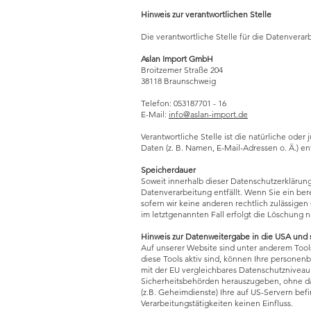
Hinweis zur verantwortlichen Stelle
Die verantwortliche Stelle für die Datenverarb
Aslan Import GmbH
Broitzemer Straße 204
38118 Braunschweig
Telefon: 053187701 - 16
E-Mail:
info@aslan-import.de
Verantwortliche Stelle ist die natürliche od
Daten (z. B. Namen, E-Mail-Adressen o. Ä.) en
Speicherdauer
Soweit innerhalb dieser Datenschutzerklärun
Datenverarbeitung entfällt. Wenn Sie ein be
sofern wir keine anderen rechtlich zulässige
im letztgenannten Fall erfolgt die Löschung n
Hinweis zur Datenweitergabe in die USA und s
Auf unserer Website sind unter anderem Tool
diese Tools aktiv sind, können Ihre personenb
mit der EU vergleichbares Datenschutzniveau
Sicherheitsbehörden herauszugeben, ohne das
(z.B. Geheimdienste) Ihre auf US-Servern be
Verarbeitungstätigkeiten keinen Einfluss.