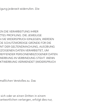
ligung jederzeit widerrufen. Die
EN DIE VERARBEITUNG IHRER
ES PROFILING. DIE JEWEILIGE
 SIE WIDERSPRUCH EINLEGEN, WERDEN
NDE SCHUTZWÜRDIGE GRÜNDE FÜR DIE
DIENT DER GELTENDMACHUNG, AUSÜBUNG
BEZOGENEN DATEN VERARBEITET, UM
BETREFFENDER PERSONENBEZOGENER DATEN
KTWERBUNG IN VERBINDUNG STEHT. WENN
REKTWERBUNG VERWENDET (WIDERSPRUCH
tmaßlichen Verstoßes zu. Das
n sich oder an einen Dritten in einem
twortlichen verlangen, erfolgt dies nur,