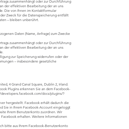
s Vertrags zusammenhängt oder zur Durchführung
 an der effektiven Bearbeitung der an uns
urde. Die von Ihnen im Kontaktformular
 der Zweck für die Datenspeicherung entfällt
ten – bleiben unberührt.
enbezogenen Daten (Name, Anfrage) zum Zwecke
s Vertrags zusammenhängt oder zur Durchführung
 an der effektiven Bearbeitung der an uns
de.
illigung zur Speicherung widerrufen oder der
timmungen – insbesondere gesetzliche
ited, 4 Grand Canal Square, Dublin 2, Irland.
ebook Plugins erkennen Sie an dem Facebook-
//developers.facebook.com/docs/plugins/?
er hergestellt. Facebook erhält dadurch die
end Sie in Ihrem Facebook-Account eingeloggt
bsite Ihrem Benutzerkonto zuordnen. Wir
ch Facebook erhalten. Weitere Informationen
ch bitte aus Ihrem Facebook-Benutzerkonto