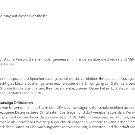
eitung auf dieser Website ist:
er juristische Person, die allein oder gemeinsam mit anderen über die Zwecke und M
tscheidet.
g keine speziellere Speicherdauer genannt wurde, verbleiben Ihre personenbezogene
rechtigtes Löschersuchen geltend machen oder eine Einwilligung zur Datenverarbeit
n Gründe für die Speicherung Ihrer personenbezogenen Daten haben (z.B. steuer- od
ach Fortfall dieser Gründe.
onstige Drittstaaten
s von Unternehmen mit Sitz in den USA oder sonstigen datenschutzrechtlich nicht 
ezogene Daten in diese Drittstaaten übertragen und dort verarbeitet werden. Wir we
 garantiert werden kann. Beispielsweise sind US-Unternehmen dazu verpflichtet, 
s Sie als Betroffener hiergegen gerichtlich vorgehen könnten. Es kann daher nic
findlichen Daten zu Überwachungszwecken verarbeiten, auswerten und dauerhaft spe