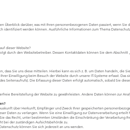
en Überblick darüber, was mit Ihren personenbezogenen Daten passiert, wenn Sie
lich identifiziert werden können. Ausführliche Informationen zum Thema Datenschu
 auf dieser Website?
olgt durch den Websitebetreiber. Dessen Kontaktdaten können Sie dem Abschnitt „H
 dass Sie uns diese mitteilen. Hierbei kann es sich z. B. um Daten handeln, die Si
rer Einwilligung beim Besuch der Website durch unsere IT-Systeme erfasst. Das sin
des Seitenaufrufs). Die Erfassung dieser Daten erfolgt automatisch, sobald Sie dies
lerfreie Bereitstellung der Website zu gewährleisten. Andere Daten können zur Ana
ten?
h Auskunft über Herkunft, Empfänger und Zweck Ihrer gespeicherten personenbezo
eser Daten zu verlangen. Wenn Sie eine Einwilligung zur Datenverarbeitung erteilt 
 Sie das Recht, unter bestimmten Umständen die Einschränkung der Verarbeitung I
t bei der zuständigen Aufsichtsbehörde zu.
atenschutz können Sie sich jederzeit an uns wenden.