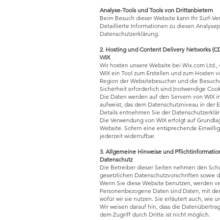
Analyse-Tools und Tools von Drittanbietern
Beim Besuch dieser Website kann Ihr Surf-Ve
Detaillierte Informationen zu diesen Analys
Datenschutzerklärung.
2. Hosting und Content Delivery Networks (C
WIX
Wir hosten unsere Website bei Wix.com Ltd., 40
WIX ein Tool zum Erstellen und zum Hosten v
Region der Websitebesucher und die Besucherz
Sicherheit erforderlich sind (notwendige Cook
Die Daten werden auf den Servern von WIX in Is
aufweist, das dem Datenschutzniveau in der E
Details entnehmen Sie der Datenschutzerklä
Die Verwendung von WIX erfolgt auf Grundlage 
Website. Sofern eine entsprechende Einwilligu
jederzeit widerrufbar.
3. Allgemeine Hinweise und Pflichtinformati
Datenschutz
Die Betreiber dieser Seiten nehmen den Schu
gesetzlichen Datenschutzvorschriften sowie d
Wenn Sie diese Website benutzen, werden 
Personenbezogene Daten sind Daten, mit dene
wofür wir sie nutzen. Sie erläutert auch, wie
Wir weisen darauf hin, dass die Datenübertrag
dem Zugriff durch Dritte ist nicht möglich.