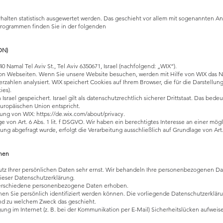
rhalten statistisch ausgewertet werden. Das geschieht vor allem mit sogenannten 
eprogrammen finden Sie in der folgenden
DN)
 Namal Tel Aviv St., Tel Aviv 6350671, Israel (nachfolgend: „WIX“).
on Webseiten. Wenn Sie unsere Website besuchen, werden mit Hilfe von WIX das Nu
ahlen analysiert. WIX speichert Cookies auf Ihrem Browser, die für die Darstellun
ies).
rael gespeichert. Israel gilt als datenschutzrechtlich sicherer Drittstaat. Das bedeu
uropäischen Union entspricht.
rung von WIX:
https://de.wix.com/about/privacy.
von Art. 6 Abs. 1 lit. f DSGVO. Wir haben ein berechtigtes Interesse an einer mögl
ng abgefragt wurde, erfolgt die Verarbeitung ausschließlich auf Grundlage von Art. 6
onen
tz Ihrer persönlichen Daten sehr ernst. Wir behandeln Ihre personenbezogenen Da
ieser Datenschutzerklärung.
verschiedene personenbezogene Daten erhoben.
n Sie persönlich identifiziert werden können. Die vorliegende Datenschutzerkläru
 und zu welchem Zweck das geschieht.
ung im Internet (z. B. bei der Kommunikation per E-Mail) Sicherheitslücken aufweis