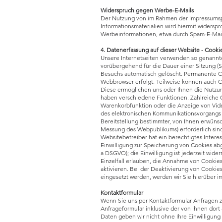
Widerspruch gegen Werbe-E-Mails
Der Nutzung von im Rahmen der Impressumspf
Informationsmaterialien wird hiermit widersp
Werbeinformationen, etwa durch Spam-E-Mails
4. Datenerfassung auf dieser Website - Cooki
Unsere Internetseiten verwenden so genannte
vorübergehend für die Dauer einer Sitzung (
Besuchs automatisch gelöscht. Permanente Co
Webbrowser erfolgt. Teilweise können auch C
Diese ermöglichen uns oder Ihnen die Nutzun
haben verschiedene Funktionen. Zahlreiche C
Warenkorbfunktion oder die Anzeige von Vid
des elektronischen Kommunikationsvorgangs 
Bereitstellung bestimmter, von Ihnen erwünsc
Messung des Webpublikums) erforderlich sind
Websitebetreiber hat ein berechtigtes Intere
Einwilligung zur Speicherung von Cookies abge
a DSGVO); die Einwilligung ist jederzeit wide
Einzelfall erlauben, die Annahme von Cookie
aktivieren. Bei der Deaktivierung von Cookie
eingesetzt werden, werden wir Sie hierüber i
Kontaktformular
Wenn Sie uns per Kontaktformular Anfragen
Anfrageformular inklusive der von Ihnen dor
Daten geben wir nicht ohne Ihre Einwilligung 