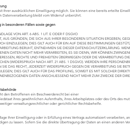
itung
 Ihrer ausdrücklichen Einwilligung möglich. Sie können eine bereits erteilte Einwil
en Datenverarbeitung bleibt vom Widerruf unberührt.
 in besonderen Fällen sowie gegen
AGE VON ART. 6 ABS. 1 LIT. E ODER F DSGVO
T, AUS GRÜNDEN, DIE SICH AUS IHRER BESONDEREN SITUATION ERGEBEN, GEG
EINZULEGEN; DIES GILT AUCH FÜR EIN AUF DIESE BESTIMMUNGEN GESTÜTZT
ARBEITUNG BERUHT, ENTNEHMEN SIE DIESER DATENSCHUTZERKLÄRUNG. WENN
NEN DATEN NICHT MEHR VERARBEITEN, ES SEI DENN, WIR KÖNNEN ZWINGE
NTERESSEN, RECHTE UND FREIHEITEN ÜBERWIEGEN ODER DIE VERARBEITUNG 
HEN (WIDERSPRUCH NACH ART. 21 ABS. 1 DSGVO). WERDEN IHRE PERSONEN
N SIE DAS RECHT, JEDERZEIT WIDERSPRUCH GEGEN DIE VERARBEITUNG SIE 
EGEN; DIES GILT AUCH FÜR DAS PROFILING, SOWEIT ES MIT SOLCHER DIRE
SONENBEZOGENEN DATEN ANSCHLIESSEND NICHT MEHR ZUM ZWECKE DER DI
htsbehörde
ht den Betroffenen ein Beschwerderecht bei einer
edstaat ihres gewöhnlichen Aufenthalts, ihres Arbeitsplatzes oder des Orts des mu
itiger verwaltungsrechtlicher oder gerichtlicher Rechtsbehelfe.
age Ihrer Einwilligung oder in Erfüllung eines Vertrags automatisiert verarbeiten, a
en zu lassen. Sofern Sie die direkte Übertragung der Daten an einen anderen Veran