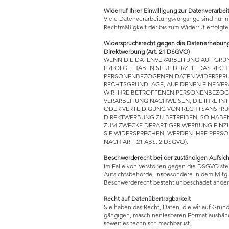
Widerruf Ihrer Einwilligung zur Datenverarbe
Viele Datenverarbeitungsvorgänge sind nur mit
Rechtmäßigkeit der bis zum Widerruf erfolgt
Widerspruchsrecht gegen die Datenerhebung
Direktwerbung (Art. 21 DSGVO)
WENN DIE DATENVERARBEITUNG AUF GRUNDL
ERFOLGT, HABEN SIE JEDERZEIT DAS RECH
PERSONENBEZOGENEN DATEN WIDERSPRUCH 
RECHTSGRUNDLAGE, AUF DENEN EINE VER
WIR IHRE BETROFFENEN PERSONENBEZOGE
VERARBEITUNG NACHWEISEN, DIE IHRE I
ODER VERTEIDIGUNG VON RECHTSANSPRÜC
DIREKTWERBUNG ZU BETREIBEN, SO HABE
ZUM ZWECKE DERARTIGER WERBUNG EINZUL
SIE WIDERSPRECHEN, WERDEN IHRE PER
NACH ART. 21 ABS. 2 DSGVO).
Beschwerderecht bei der zuständigen Aufsic
Im Falle von Verstößen gegen die DSGVO ste
Aufsichtsbehörde, insbesondere in dem Mitgli
Beschwerderecht besteht unbeschadet anderwe
Recht auf Datenübertragbarkeit
Sie haben das Recht, Daten, die wir auf Grundl
gängigen, maschinenlesbaren Format aushändig
soweit es technisch machbar ist.