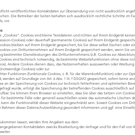
licht veröffentlichten Kontaktdaten zur Übersendung von nicht ausdrücklich ang
rochen. Die Betreiber der Seiten behalten sich ausdrücklich rechtliche Schritte im 
, vor.
es
 „Cookies“. Cookies sind kleine Textdateien und richten auf Ihrem Endgerät kein
Session-Cookies) oder dauerhaft (permanente Cookies) auf Ihrem Endgerät gespeich
okies bleiben auf Ihrem Endgerät gespeichert, bis Sie diese selbst löschen oder e
ookies von Drittunternehmen auf Ihrem Endgerät gespeichert werden, wenn Sie unse
g bestimmter Dienstleistungen des Drittunternehmens (z.B. Cookies zur Abwicklun
ookies sind technisch notwendig, da bestimmte Websitefunktionen ohne diese nicht
eos). Andere Cookies dienen dazu, das Nutzerverhalten auszuwerten oder Werbung 
(notwendige Cookies) oder zur
hter Funktionen (funktionale Cookies, z. B. für die Warenkorbfunktion) oder zur Opt
, werden auf Grundlage von Art. 6 Abs. 1 lit. f DSGVO gespeichert, sofern keine a
sse an der Speicherung von Cookies zur technisch fehlerfreien und optimierten Bere
fragt wurde, erfolgt die Speicherung der betreffenden Cookies ausschließlich auf Gru
rrufbar. Sie können Ihren Browser so einstellen, dass Sie über das Setzen von Cooki
s für bestimmte Fälle oder generell ausschließen sowie das automatische Löschen 
s kann die Funktionalität dieser Website eingeschränkt sein. Soweit Cookies von 
m Rahmen dieser Datenschutzerklärung gesondert informieren und ggf. eine Einwill
 zukommen lassen, werden Ihre Angaben aus dem
t angegebenen Kontaktdaten zwecks Bearbeitung der Anfrage und für den Fall von A
weiter.