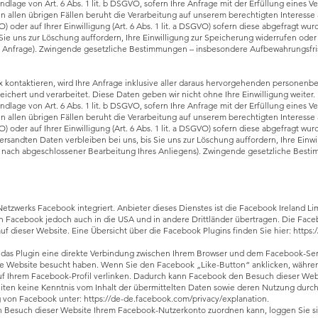
undlage von Art. 6 Abs. 1 lit. b DSGVO, sofern Ihre Anfrage mit der Erfüllung eine
In allen übrigen Fällen beruht die Verarbeitung auf unserem berechtigten Interesse
VO) oder auf Ihrer Einwilligung (Art. 6 Abs. 1 lit. a DSGVO) sofern diese abgefragt w
ie uns zur Löschung auffordern, Ihre Einwilligung zur Speicherung widerrufen oder
er Anfrage). Zwingende gesetzliche Bestimmungen – insbesondere Aufbewahrungsfris
ax kontaktieren, wird Ihre Anfrage inklusive aller daraus hervorgehenden person
ichert und verarbeitet. Diese Daten geben wir nicht ohne Ihre Einwilligung weiter.
undlage von Art. 6 Abs. 1 lit. b DSGVO, sofern Ihre Anfrage mit der Erfüllung eine
In allen übrigen Fällen beruht die Verarbeitung auf unserem berechtigten Interesse
O) oder auf Ihrer Einwilligung (Art. 6 Abs. 1 lit. a DSGVO) sofern diese abgefragt wur
rsandten Daten verbleiben bei uns, bis Sie uns zur Löschung auffordern, Ihre Einw
 B. nach abgeschlossener Bearbeitung Ihres Anliegens). Zwingende gesetzliche Bes
Netzwerks Facebook integriert. Anbieter dieses Dienstes ist die Facebook Ireland Lim
n Facebook jedoch auch in die USA und in andere Drittländer übertragen. Die Fac
uf dieser Website. Eine Übersicht über die Facebook Plugins finden Sie hier:
https:
das Plugin eine direkte Verbindung zwischen Ihrem Browser und dem Facebook-Serv
diese Website besucht haben. Wenn Sie den Facebook „Like-Button“ anklicken, währ
 auf Ihrem Facebook-Profil verlinken. Dadurch kann Facebook den Besuch dieser We
 Seiten keine Kenntnis vom Inhalt der übermittelten Daten sowie deren Nutzung dur
ng von Facebook unter:
https://de-de.facebook.com/privacy/explanation.
 Besuch dieser Website Ihrem Facebook-Nutzerkonto zuordnen kann, loggen Sie si